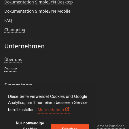
Dokumentation SimpleSYN Desktop
Dokumentation SimpleSYN Mobile
FAQ
Changelog
Unternehmen
Über uns
Presse
Sonstiges
Diese Seite verwendet Cookies und Google
Feedback
Analytics, um ihnen einen besseren Service
Kundenmeinungen
bereitzustellen.
Mehr erfahren
Nur notwendige
Lizenzvereinbarungen
Deinstallieren
Abonnement kündigen