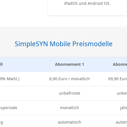
iPadOS und Android OS.
SimpleSYN Mobile Preismodelle
ll
Abonnement 1
Abonn
 19% MwSt.)
6,90 Euro / monatlich
69,90 Euro
unbefristet
unbef
speriode
monatlich
jäh
ng
automatisch
autom