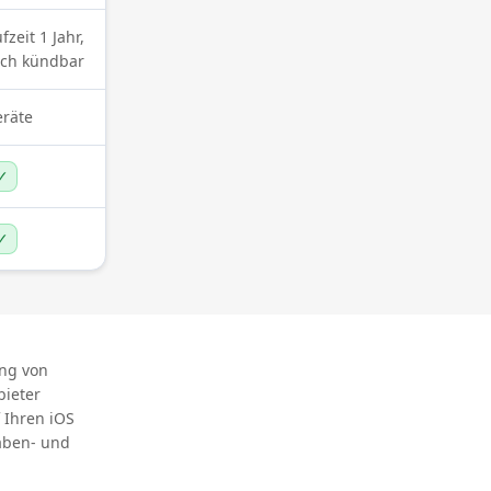
zeit 1 Jahr,
nicht notwendig
ich kündbar
eräte
5 Geräte
✓
✓
✓
✕
ung von
bieter
 Ihren iOS
gaben- und