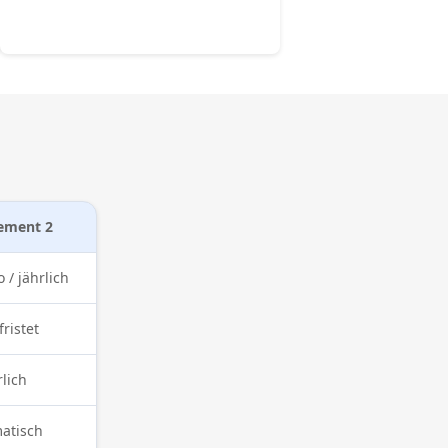
ement 2
Einmalkauf
 / jährlich
119,90 Euro / einmalig
ristet
unbefristet
rlich
einmalig
atisch
nicht notwendig