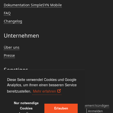
Dokumentation SimpleSYN Mobile
FAQ
Changelog
Unternehmen
Über uns
Presse
Sonstiges
Diese Seite verwendet Cookies und Google
Feedback
Analytics, um ihnen einen besseren Service
Kundenmeinungen
bereitzustellen.
Mehr erfahren
Nur notwendige
Lizenzvereinbarungen
Deinstallieren
Abonnement kündigen
Cookies
Erlauben
Datenschutz und Cookies
Impressum
Anmelden