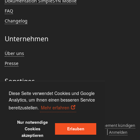
Dokumentation SimpleSYN Mobile
FAQ
Changelog
Unternehmen
Über uns
Presse
Sonstiges
Diese Seite verwendet Cookies und Google
Feedback
Analytics, um ihnen einen besseren Service
Kundenmeinungen
bereitzustellen.
Mehr erfahren
Nur notwendige
Lizenzvereinbarungen
Deinstallieren
Abonnement kündigen
Cookies
Erlauben
Datenschutz und Cookies
Impressum
Anmelden
akzeptieren