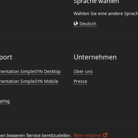
Sprache wählen
Wählen Sie eine andere Sprac
Deutsch
port
Unternehmen
entation SimpleSYN Desktop
Über uns
entation SimpleSYN Mobile
Presse
elog
ngen
Deinstallieren
Abonnement kündigen
Datenschutz und Cookies
en besseren Service bereitzustellen.
Mehr erfahren