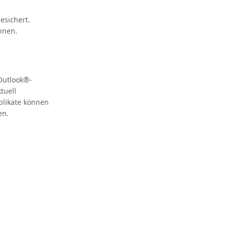
esichert.
nnen.
Outlook®-
tuell
plikate können
en.