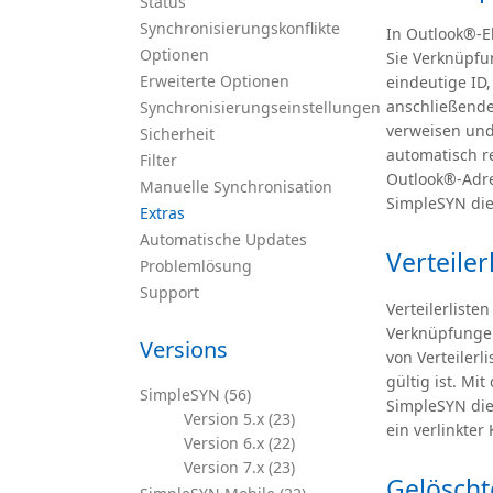
Status
Synchronisierungskonflikte
In Outlook®-E
Optionen
Sie Verknüpfu
Erweiterte Optionen
eindeutige ID
anschließende
Synchronisierungseinstellungen
verweisen und 
Sicherheit
automatisch r
Filter
Outlook®-Adre
Manuelle Synchronisation
SimpleSYN die
Extras
Automatische Updates
Verteiler
Problemlösung
Support
Verteilerlist
Verknüpfungen
Versions
von Verteilerl
gültig ist. Mi
SimpleSYN (56)
SimpleSYN die
Version 5.x (23)
ein verlinkter
Version 6.x (22)
Version 7.x (23)
Gelöscht