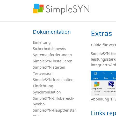
Dokumentation
Extras
Einleitung
Gültig für Ver
Sicherheitshinweis
SimpleSYN kan
Systemanforderungen
leistungsstar
SimpleSYN installieren
integriert wi
SimpleSYN starten
Testversion
SimpleSYN freischalten
Einrichtung
Synchronisation
SimpleSYN-Infobereich-
Abbildung 1: 
Symbol
SimpleSYN-Hauptfenster
Links re