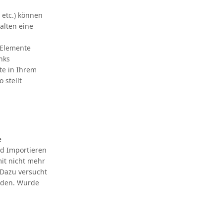
 etc.) können
alten eine
-Elemente
nks
te in Ihrem
 stellt
e
nd Importieren
mit nicht mehr
 Dazu versucht
nden. Wurde