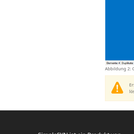
Abbildung 2: 
Er
lö