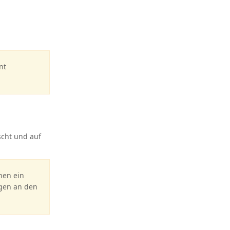
nt
scht und auf
nen ein
gen an den