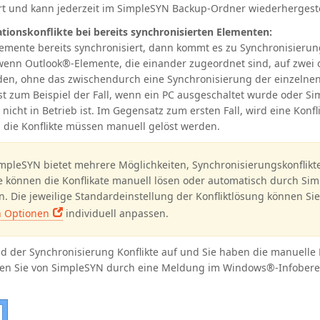
rt und kann jederzeit im SimpleSYN Backup-Ordner wiederhergeste
ationskonflikte bei bereits synchronisierten Elementen:
emente bereits synchronisiert, dann kommt es zu Synchronisierun
 wenn
Outlook®
-Elemente, die einander zugeordnet sind, auf zwei
en, ohne das zwischendurch eine Synchronisierung der einzeln
ist zum Beispiel der Fall, wenn ein PC ausgeschaltet wurde oder S
nicht in Betrieb ist. Im Gegensatz zum ersten Fall, wird eine Konf
 die Konflikte müssen manuell gelöst werden.
mpleSYN bietet mehrere Möglichkeiten, Synchronisierungskonflikte
e können die Konflikate manuell lösen oder automatisch durch Si
n. Die jeweilige Standardeinstellung der Konfliktlösung können Sie
n Optionen
individuell anpassen.
d der Synchronisierung Konflikte auf und Sie haben die manuelle 
en Sie von SimpleSYN durch eine Meldung im Windows®-Infobere