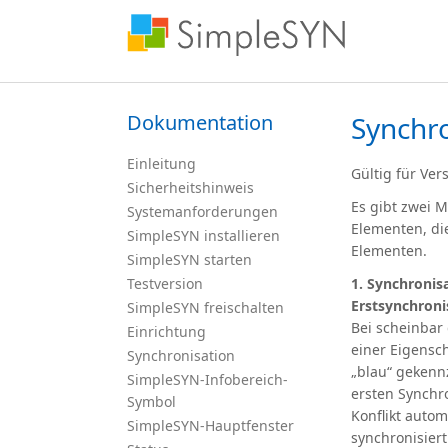
Dokumentation
Synchro
Einleitung
Gültig für Ver
Sicherheitshinweis
Es gibt zwei M
Systemanforderungen
Elementen, di
SimpleSYN installieren
Elementen.
SimpleSYN starten
Testversion
1. Synchronis
Erstsynchroni
SimpleSYN freischalten
Bei scheinbar
Einrichtung
einer Eigensch
Synchronisation
„blau“ gekennz
SimpleSYN-Infobereich-
ersten Synchro
Symbol
Konflikt auto
SimpleSYN-Hauptfenster
synchronisier