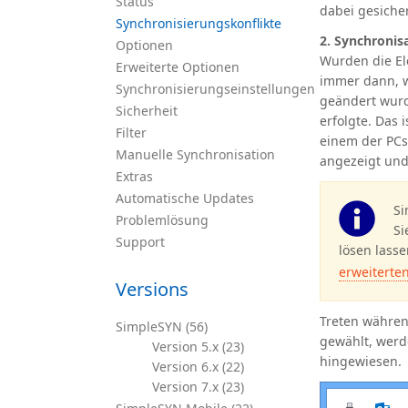
Status
dabei gesiche
Synchronisierungskonflikte
2. Synchronis
Optionen
Wurden die El
Erweiterte Optionen
immer dann,
Synchronisierungseinstellungen
geändert wurd
Sicherheit
erfolgte. Das 
Filter
einem der PCs 
Manuelle Synchronisation
angezeigt und
Extras
Automatische Updates
Si
Problemlösung
Si
Support
lösen lasse
erweiterte
Versions
Treten währen
SimpleSYN (56)
gewählt, werd
Version 5.x (23)
hingewiesen.
Version 6.x (22)
Version 7.x (23)