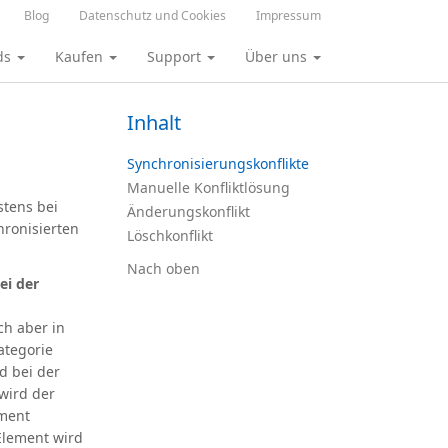
Blog
Datenschutz und Cookies
Impressum
ds
Kaufen
Support
Über uns
Inhalt
Synchronisierungskonflikte
Manuelle Konfliktlösung
stens bei
Änderungskonflikt
hronisierten
Löschkonflikt
Nach oben
ei der
ch aber in
ategorie
d bei der
 wird der
ement
Element wird