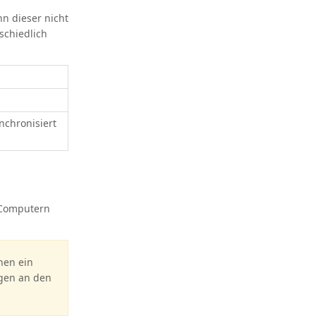
n dieser nicht
schiedlich
nchronisiert
r Computern
nen ein
gen an den