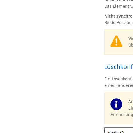
Das Element w
Nicht synchro
Beide Version
We
üb
Löschkonfl
Ein Löschkonf
einem andere
Än
El
Erinnerung