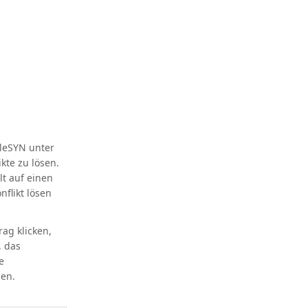
pleSYN unter
kte zu lösen.
lt auf einen
flikt lösen
rag klicken,
, das
e
sen.