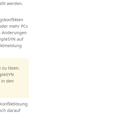
llt werden.
gskonflikten
 oder mehr PCs
en Änderungen
impleSYN auf
liktmeldung
 zu lösen.
mpleSYN
 in den
Konfliktlösung
ich darauf