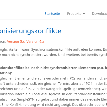
Startseite
Produkte
Downloa
nisierungskonflikte
sion:
Version 5.x
,
Version 6.x
öglichkeiten, wann Synchronisationskonflikte auftreten können. Er
e noch nicht synchronisiert wurden. Und zweitens bei bereits sync
ationskonflikte bei noch nicht synchronisierten Elementen (z.B. b
sation):
 gleichen Elemente, die auf zwei oder mehr PCs vorhanden sind, si
aft unterscheiden (z.B. ein gleicher Termin, aber auf PC 1 in der K
eichnet und auf PC 2 in der Kategorie „gelb“ gekennzeichnet), wir
nisation intern ein Konflikt ausgelöst. In der Standardeinstellung
matisch von SimpleSYN aufgelöst und dabei immer das neueste El
t. Eine Konfliktmeldung wird nicht angezeigt. Das überschriebene 