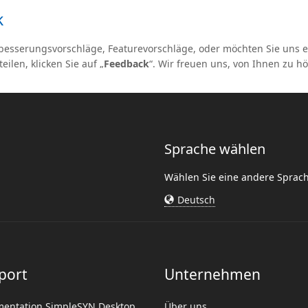
k
besserungsvorschläge, Featurevorschläge, oder möchten Sie uns e
teilen, klicken Sie auf „
Feedback
“. Wir freuen uns, von Ihnen zu hö
Sprache wählen
Wählen Sie eine andere Sprac
Deutsch
port
Unternehmen
entation SimpleSYN Desktop
Über uns