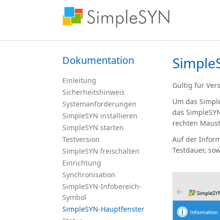
Dokumentation
Simple
Einleitung
Gültig für Ver
Sicherheitshinweis
Um das Simple
Systemanforderungen
das SimpleSYN
SimpleSYN installieren
rechten Maust
SimpleSYN starten
Testversion
Auf der Inform
Testdauer, sow
SimpleSYN freischalten
Einrichtung
Synchronisation
SimpleSYN-Infobereich-
Symbol
SimpleSYN-Hauptfenster