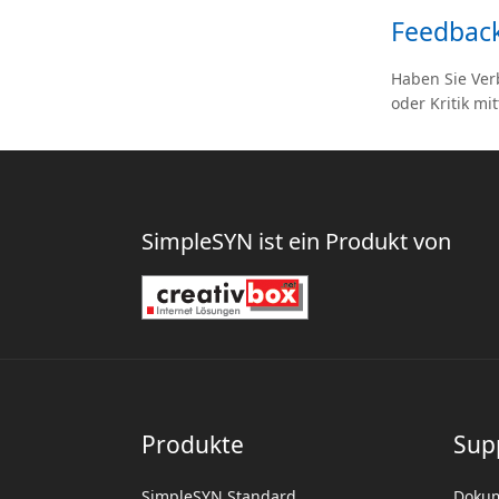
Feedbac
Haben Sie Ver
oder Kritik mit
SimpleSYN ist ein Produkt von
Produkte
Sup
SimpleSYN Standard
Dokum