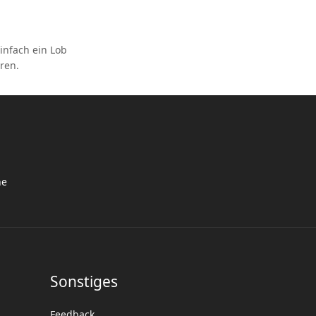
infach ein Lob
ren.
he
Sonstiges
Feedback