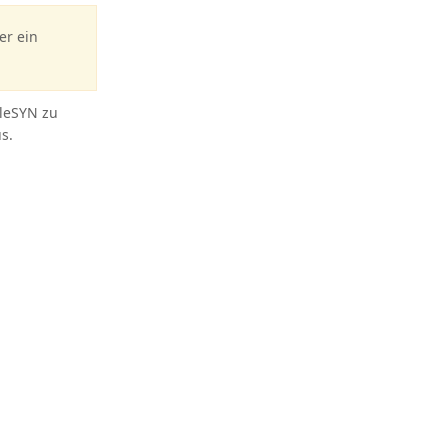
er ein
leSYN zu
s.