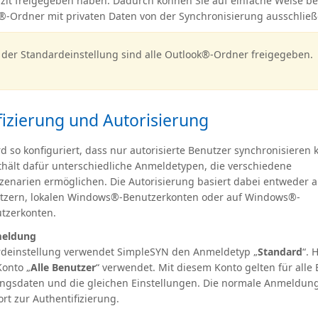
lizit freigegeben haben. Dadurch können Sie auf einfache Weise be
®-Ordner mit privaten Daten von der Synchronisierung ausschließ
 der Standardeinstellung sind alle Outlook®-Ordner freigegeben.
fizierung und Autorisierung
 so konfiguriert, dass nur autorisierte Benutzer synchronisieren 
hält dafür unterschiedliche Anmeldetypen, die verschiedene
narien ermöglichen. Die Autorisierung basiert dabei entweder 
tzern, lokalen Windows®-Benutzerkonten oder auf Windows®-
zerkonten.
meldung
rdeinstellung verwendet SimpleSYN den Anmeldetyp „
Standard
“. 
Konto „
Alle Benutzer
“ verwendet. Mit diesem Konto gelten für alle
ngsdaten und die gleichen Einstellungen. Die normale Anmeldun
rt zur Authentifizierung.