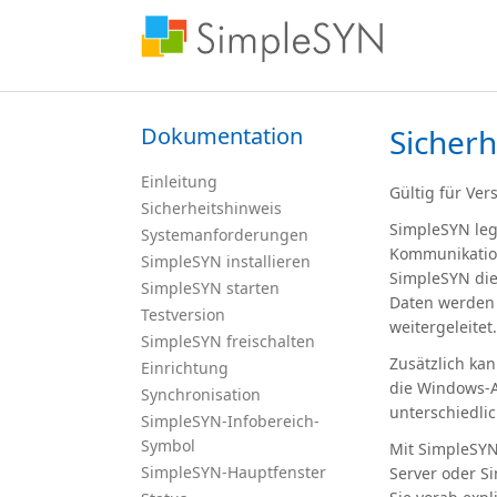
Dokumentation
Sicherh
Einleitung
Gültig für Ver
Sicherheitshinweis
SimpleSYN leg
Systemanforderungen
Kommunikation
SimpleSYN installieren
SimpleSYN die
SimpleSYN starten
Daten werden 
Testversion
weitergeleitet.
SimpleSYN freischalten
Zusätzlich ka
Einrichtung
die Windows-A
Synchronisation
unterschiedlic
SimpleSYN-Infobereich-
Symbol
Mit SimpleSYN
SimpleSYN-Hauptfenster
Server oder S