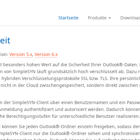
Startseite
Produkte
Downloa
eit
sion:
Version 5.x
,
Version 6.x
t besonders hohen Wert auf die Sicherheit Ihrer Outlook®-Daten. 
 von SimpleSYN läuft grundsätzlich hoch verschlüsselt ab. Dazu 
 hybriden Verschlüsselungsprotokolle SSL bzw. TLS. Ihre persönli
nicht in der Cloud zwischengespeichert, sondern direkt zwischen
nn der SimpleSYN-Client über einen Benutzernamen und ein Passw
nmeldung authentifiziert und autorisiert werden. Dadurch können
he Berechtigungsstufen für unterschiedliche Benutzer realisieren.
 können Sie jeden Outlook®-Ordner einzeln freigeben, sodass de
impleSYN-Client nur die Outlook®-Ordner sehen und synchronisier