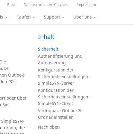
Blog
Datenschutz und Cookies
Impressum
ds
Kaufen
Support
Über uns
Inhalt
Sicherheit
Authentifizierung und
Die
Autorisierung
nutzt
Konfiguration der
chen Outlook-
Sicherheitseinstellungen -
 den PCs
SimpleSYN-Server
Konfiguration der
Sicherheitseinstellungen –
ort oder über
SimpleSYN-Client
 Sie
Verfügbare Outlook®-
Ordner einstellen
r SimpleSYN-
Nach oben
en kann, die