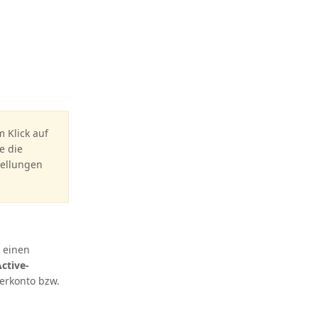
 Klick auf
e die
tellungen
 einen
ctive-
erkonto bzw.