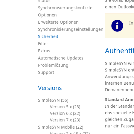
Sie vorab exp
Status
einen Outlook
Synchronisierungskonflikte
Optionen
Erweiterte Optionen
In
Synchronisierungseinstellungen
Sicherheit
Filter
Authenti
Extras
Automatische Updates
SimpleSYN wird
Problemlösung
SimpleSYN ent
Support
Anwendungssze
internen Benu
Versions
Domänenbenut
Standard An
SimpleSYN (56)
In der Standa
Version 5.x (23)
das spezielle 
Version 6.x (22)
gleichen Zuga
Version 7.x (23)
nur ein Passwo
SimpleSYN Mobile (22)
Version 2.x / 3.x (22)