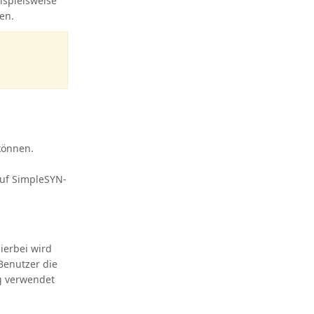
ispielsweise
en.
können.
auf SimpleSYN-
Hierbei wird
 Benutzer die
g verwendet