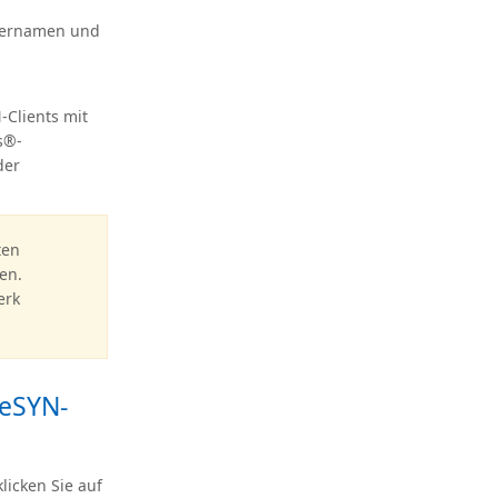
tzernamen und
-Clients mit
s®-
der
ten
en.
erk
leSYN-
licken Sie auf