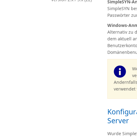
SimpleSYN-A
SimpleSYN bes
Passwörter z
Windows-An
Alternativ zu
dem aktuell 
Benutzerkont
Domänenbenut
We
ve
Andernfall
verwendet
Konfigur
Server
Wurde SimpleS