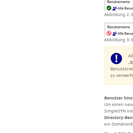
Abbildung 2: B
Abbildung 3: B
Al
„
S
Benutzerve
zu verwerf
Benutzer hin
Um einen neue
SimpleSYN inte
Directory-Ben
ein Domänenb