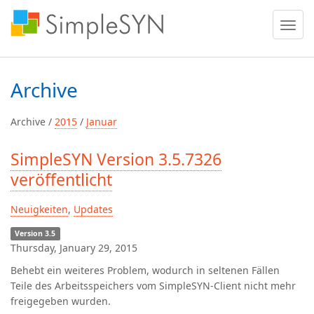
Menü
ein
oder
ausble
Archive
Archive /
2015
/
Januar
SimpleSYN Version 3.5.7326
veröffentlicht
Neuigkeiten
,
Updates
Version 3.5
Thursday, January 29, 2015
Behebt ein weiteres Problem, wodurch in seltenen Fällen
Teile des Arbeitsspeichers vom SimpleSYN-Client nicht mehr
freigegeben wurden.