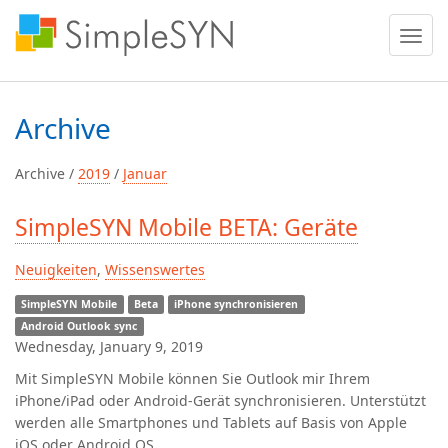
Menü
ein
oder
ausble
Archive
Archive /
2019
/
Januar
SimpleSYN Mobile BETA: Geräte
Neuigkeiten
,
Wissenswertes
SimpleSYN Mobile
Beta
iPhone synchronisieren
Android Outlook sync
Wednesday, January 9, 2019
Mit SimpleSYN Mobile können Sie Outlook mir Ihrem
iPhone/iPad oder Android-Gerät synchronisieren.
Unterstützt
werden alle Smartphones und Tablets auf Basis von Apple
iOS oder Android OS.