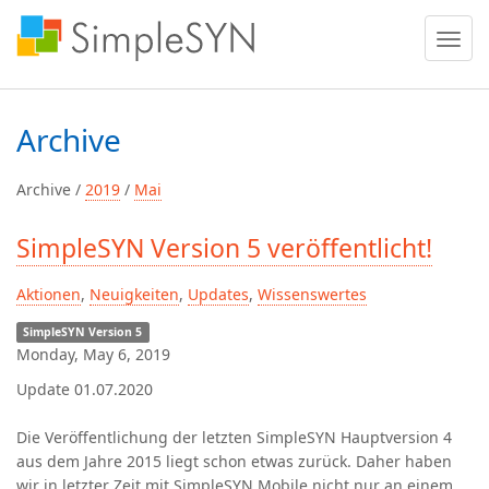
Menü
ein
oder
ausble
Archive
Archive /
2019
/
Mai
SimpleSYN Version 5 veröffentlicht!
Aktionen
,
Neuigkeiten
,
Updates
,
Wissenswertes
SimpleSYN Version 5
Monday, May 6, 2019
Update 01.07.2020
Die Veröffentlichung der letzten SimpleSYN Hauptversion 4
aus dem Jahre 2015 liegt schon etwas zurück. Daher haben
wir in letzter Zeit mit SimpleSYN Mobile nicht nur an einem