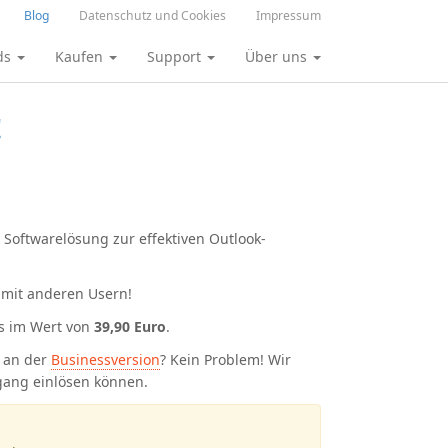
Blog
Datenschutz und Cookies
Impressum
ds
Kaufen
Support
Über uns
!
Softwarelösung zur effektiven Outlook-
 mit anderen Usern!
s im Wert von
39,90 Euro
.
 an der
Businessversion
? Kein Problem! Wir
rgang einlösen können.