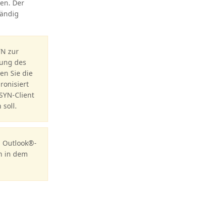
en. Der
tändig
N zur
rung des
en Sie die
ronisiert
SYN-Client
soll.
n Outlook®-
n in dem