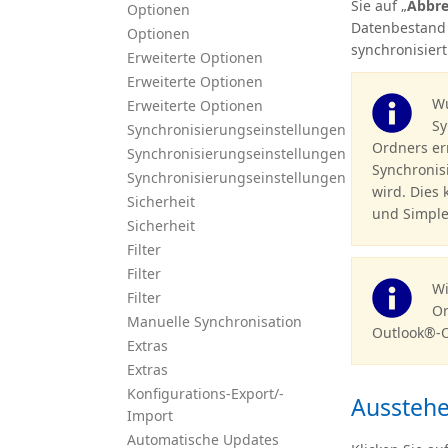
Sie auf „
Abbr
Optionen
Datenbestand 
Optionen
synchronisiert
Erweiterte Optionen
Erweiterte Optionen
Wu
Erweiterte Optionen
Sy
Synchronisierungseinstellungen
Ordners er
Synchronisierungseinstellungen
Synchronisi
Synchronisierungseinstellungen
wird. Dies
Sicherheit
und Simple
Sicherheit
Filter
Filter
Wi
Filter
Or
Manuelle Synchronisation
Outlook®-O
Extras
Extras
Konfigurations-Export/-
Ausstehe
Import
Automatische Updates