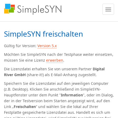
Menü
ein
oder
ausble
SimpleSYN freischalten
Gültig für Version:
Version 5.x
Möchten Sie SimpleSYN nach der Testphase weiter einsetzen,
müssen Sie eine Lizenz
erwerben
.
Die Lizenzdatei erhalten Sie von unserem Partner
Digital
River GmbH
(share-it!) als E-Mail-Anhang zugestellt.
Speichern Sie die Lizenzdatei auf den jeweiligen Computer
(z.B. Desktop). Klicken Sie anschließend im SimpleSYN-
Hauptfenster unter dem Punkt "
Information
", oder im Dialog,
der in der Testversion beim Starten angezeigt wird, auf den
Link „
Freischalten
“ und wählen Sie die lokal auf Ihrer
Festplatte gespeicherte Lizenzdatei aus. Handelt es sich um