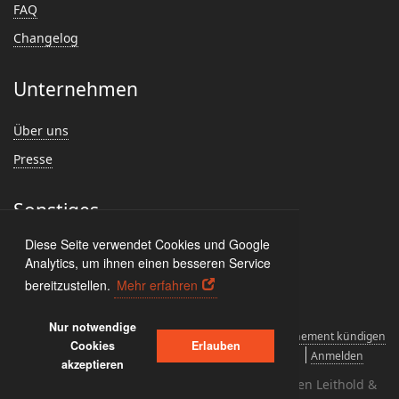
FAQ
Changelog
Unternehmen
Über uns
Presse
Sonstiges
Diese Seite verwendet Cookies und Google
Feedback
Analytics, um ihnen einen besseren Service
Kundenmeinungen
bereitzustellen.
Mehr erfahren
Nur notwendige
Lizenzvereinbarungen
Deinstallieren
Abonnement kündigen
Cookies
Erlauben
Datenschutz und Cookies
Impressum
Anmelden
akzeptieren
Copyright © 2004 - 2026 creativbox.net - Torsten Leithold &