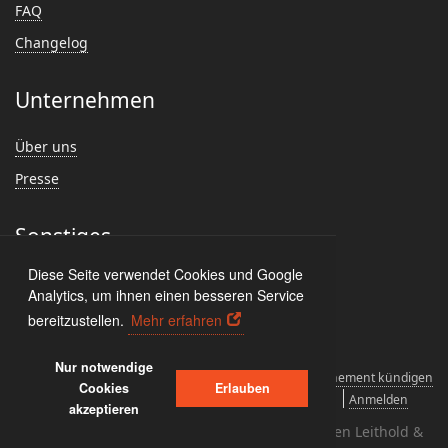
FAQ
Changelog
Unternehmen
Über uns
Presse
Sonstiges
Diese Seite verwendet Cookies und Google
Feedback
Analytics, um ihnen einen besseren Service
Kundenmeinungen
bereitzustellen.
Mehr erfahren
Nur notwendige
Lizenzvereinbarungen
Deinstallieren
Abonnement kündigen
Cookies
Erlauben
Datenschutz und Cookies
Impressum
Anmelden
akzeptieren
Copyright © 2004 - 2026 creativbox.net - Torsten Leithold &