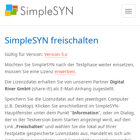
Menü
ein
oder
ausble
SimpleSYN freischalten
Gültig für Version:
Version 5.x
Möchten Sie SimpleSYN nach der Testphase weiter einsetzen,
müssen Sie eine Lizenz
erwerben
.
Die Lizenzdatei erhalten Sie von unserem Partner
Digital
River GmbH
(share-it!) als E-Mail-Anhang zugestellt.
Speichern Sie die Lizenzdatei auf den jeweiligen Computer
(z.B. Desktop). Klicken Sie anschließend im SimpleSYN-
Hauptfenster unter dem Punkt "
Information
", oder im Dialog,
der in der Testversion beim Starten angezeigt wird, auf den
Link „
Freischalten
“ und wählen Sie die lokal auf Ihrer
Festplatte gespeicherte Lizenzdatei aus. Handelt es sich um