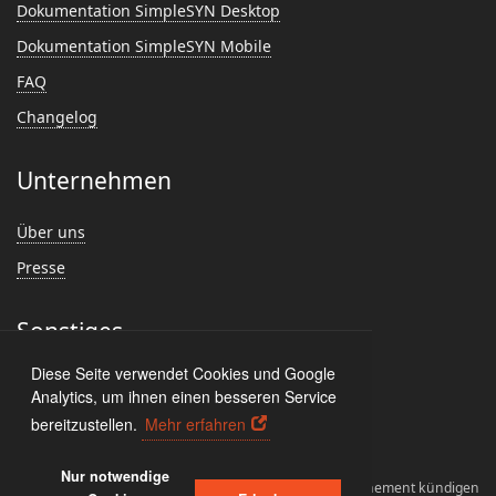
Dokumentation SimpleSYN Desktop
Dokumentation SimpleSYN Mobile
FAQ
Changelog
Unternehmen
Über uns
Presse
Sonstiges
Diese Seite verwendet Cookies und Google
Feedback
Analytics, um ihnen einen besseren Service
Kundenmeinungen
bereitzustellen.
Mehr erfahren
Nur notwendige
Lizenzvereinbarungen
Deinstallieren
Abonnement kündigen